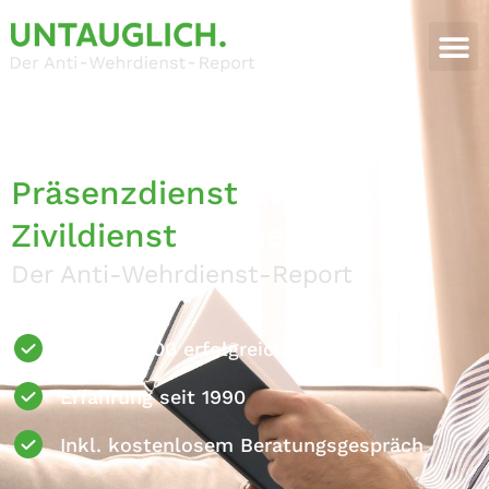
Mit Sicherheit den
Präsenzdienst
und
Zivildienst
vermeiden
Der Anti-Wehrdienst-Report
Über 30.000 erfolgreiche Fälle
Erfahrung seit 1990
Inkl. kostenlosem Beratungsgespräch